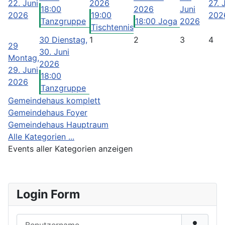
22. Juni
2026
27. 
18:00
2026
Juni
2026
19:00
202
Tanzgruppe
18:00 Joga
2026
Tischtennis
30
Dienstag,
1
2
3
4
29
30. Juni
Montag,
2026
29. Juni
18:00
2026
Tanzgruppe
Gemeindehaus komplett
Gemeindehaus Foyer
Gemeindehaus Hauptraum
Alle Kategorien ...
Events aller Kategorien anzeigen
Login Form
Benutzername