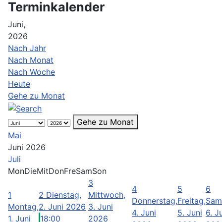
Terminkalender
Juni,
2026
Nach Jahr
Nach Monat
Nach Woche
Heute
Gehe zu Monat
Gehe zu Monat
Mai
Juni 2026
Juli
Mon
Die
Mit
Don
Fre
Sam
Son
3
4
5
6
1
2
Dienstag,
Mittwoch,
Donnerstag,
Freitag,
Sam
Montag,
2. Juni 2026
3. Juni
4. Juni
5. Juni
6. J
1. Juni
18:00
2026